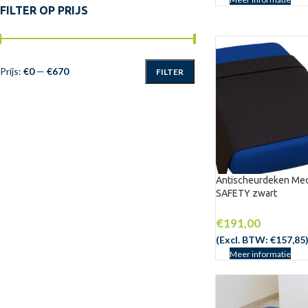
FILTER OP PRIJS
Prijs:
€0
—
€670
FILTER
Antischeurdeken Med
SAFETY zwart
€
191,00
(Excl. BTW:
€
157,85
Meer informatie