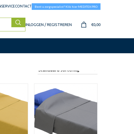
SERVICE
CONTACT
Bent u zorgspecialist? Klik hier MEDITEX PRO
INLOGGEN / REGISTREREN
€
0,00