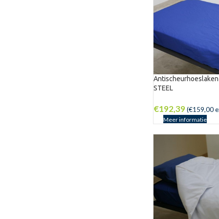
Antischeurhoeslaken
STEEL
€
192,39
(
€
159,00
e
Meer informatie