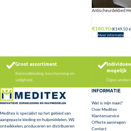
Antischeurdekbed Me
€
180,90
(
€
149,50
e
Meer informatie
Groot assortiment
Individue
mogelijk
Rolstoelkleding, bescherming en
veiligheid
Eigen atelier
INFORMATIE
Wat is mijn maat?
Over Meditex
Meditex is specialist op het gebied van
Klantenservice
aangepaste kleding en hulpmiddelen. Wij
Offerte aanvragen
ontwikkelen, produceren en distribueren
Contact