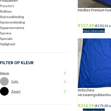
Plukpakken
Poncho's
Meditex Premium hoe
Rollitex
Rolstoelkleding
NIEUW
Seniorenkleding
€
157,49
(
€
130,16
e
Separeerruimte
Meer informatie
Service
Specials
Veiligheid
FILTER OP KLEUR
blauw
2
Grijs
2
Antischeur
Zwart
2
verzwaringsdekenhoe
€
216,59
(
€
179,00
e
Meer informatie