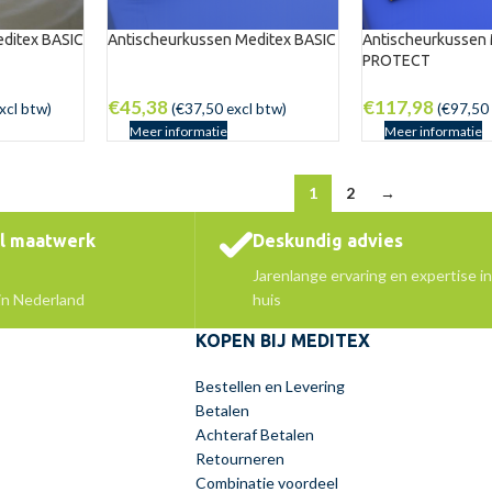
ditex BASIC
Antischeurkussen Meditex BASIC
Antischeurkussen
PROTECT
€
45,38
€
117,98
xcl btw)
(
€
37,50
excl btw)
(
€
97,50
Meer informatie
Meer informatie
1
2
→
el maatwerk
Deskundig advies
Jarenlange ervaring en expertise in
 in Nederland
huis
KOPEN BIJ MEDITEX
Bestellen en Levering
Betalen
Achteraf Betalen
Retourneren
Combinatie voordeel