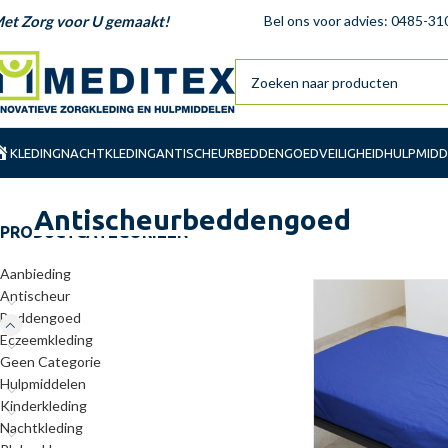
et Zorg voor U gemaakt!
Bel ons voor advies: 0485-31
KLEDING
NACHTKLEDING
ANTISCHEUR
BEDDENGOED
VEILIGHEID
HULPMIDD
Antischeurbeddengoed
PRODUCTCATEGORIEËN
Aanbieding
Antischeur
Beddengoed
Eczeemkleding
Geen Categorie
Hulpmiddelen
Kinderkleding
Nachtkleding