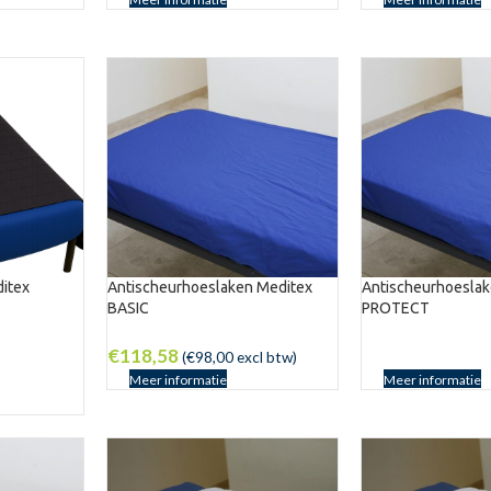
itex
Antischeurhoeslaken Meditex
Antischeurhoesla
BASIC
PROTECT
€
118,58
(
€
98,00
excl btw)
Meer informatie
Meer informatie
)