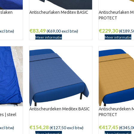
slaken
Antischeurlaken Meditex BASIC
Antischeurlaken M
PROTECT
€
83,49
€
229,30
xcl btw)
(
€
69,00
excl btw)
(
€
189,5
Meer informatie
Meer informatie
Antischeurdeken Meditex BASIC
Antischeurdeken 
s | steel
PROTECT
€
154,28
€
417,45
xcl btw)
(
€
127,50
excl btw)
(
€
345,0
Meer informatie
Meer informatie