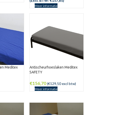
(Excl. BTW:
€
157,85
)
Meer informatie
ken Meditex
Antischeurhoeslaken Meditex
SAFETY
€
156,70
(
€
129,50
excl btw)
Meer informatie