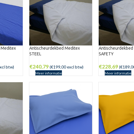
 Meditex
Antischeurdekbed Meditex
Antischeurdekbed
STEEL
SAFETY
€
240,79
€
228,69
xcl btw)
(
€
199,00
excl btw)
(
€
189,0
Meer informatie
Meer informatie