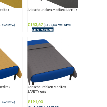
editex
Antischeurlaken Meditex SAFETY
€
153,67
0
excl btw)
(
€
127,00
excl btw)
Meer informatie
Meditex
Antischeurdeken Meditex
SAFETY grijs
€
191,00
0
excl btw)