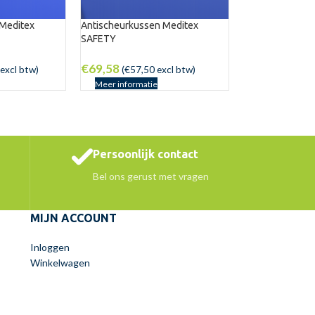
 Meditex
Antischeurkussen Meditex
SAFETY
€
69,58
excl btw)
(
€
57,50
excl btw)
Meer informatie
Persoonlijk contact
Bel ons gerust met vragen
MIJN ACCOUNT
Inloggen
Winkelwagen