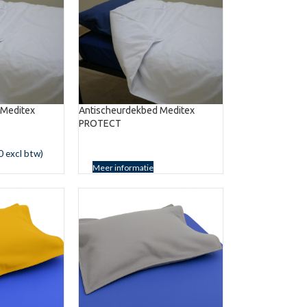
 Meditex
Antischeurdekbed Meditex
PROTECT
0
excl btw)
Meer informatie