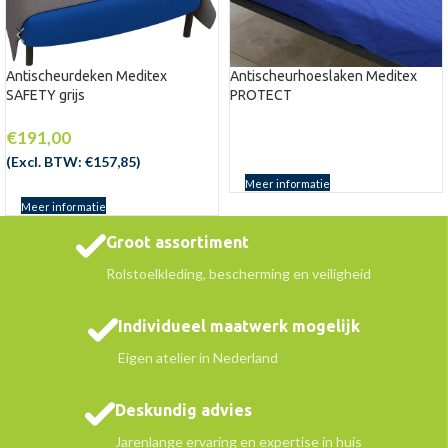
Antischeurdeken Meditex
Antischeurhoeslaken Meditex
SAFETY grijs
PROTECT
€
191,00
(Excl. BTW:
€
157,85
)
Meer informatie
Meer informatie
Groot assortiment
Rolstoelkleding, bescherming en veiligheid
Individueel maatwerk mogelijk
Eigen atelier in Nederland
Deskundig advies
Jarenlange ervaring en expertise in huis