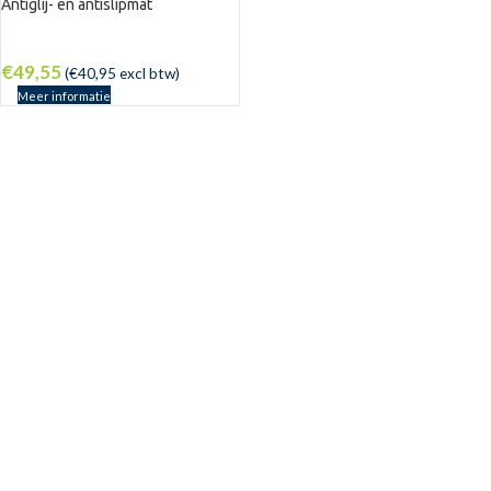
Antiglij- en antislipmat
€
49,55
(
€
40,95
excl btw)
Meer informatie