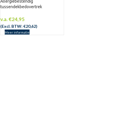
Allergiebestendig
tussendekbedovertrek
v.a.
€
24,95
(Excl. BTW:
€
20,62
)
Meer informatie