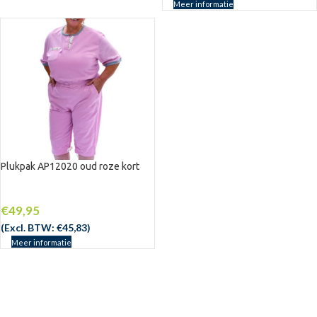
Meer informatie
UITV
ERKO
CHT
Plukpak AP12020 oud roze kort
€
49,95
(Excl. BTW:
€
45,83
)
Meer informatie