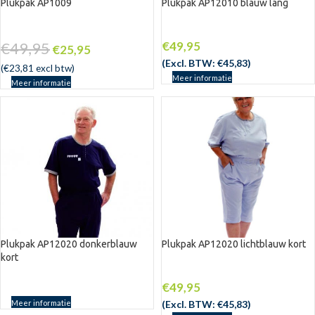
Plukpak AP1009
Plukpak AP12010 blauw lang
-48%
€
49,95
€
49,95
€
25,95
(Excl. BTW:
€
45,83
)
(
€
23,81
excl btw)
Meer informatie
Meer informatie
Plukpak AP12020 donkerblauw
Plukpak AP12020 lichtblauw kort
kort
UITV
ERKO
CHT
€
49,95
Meer informatie
(Excl. BTW:
€
45,83
)