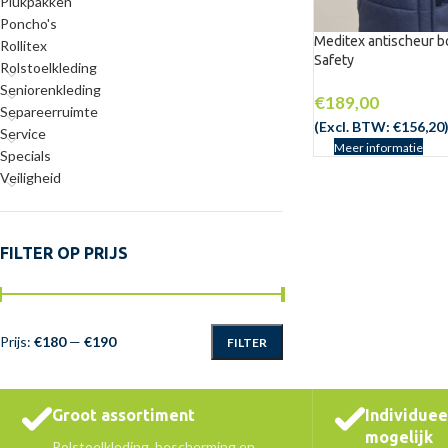
Plukpakken
Poncho's
Meditex antischeur 
Rollitex
Safety
Rolstoelkleding
NIEUW
Seniorenkleding
€
189,00
Separeerruimte
(Excl. BTW:
€
156,20
Service
Meer informatie
Specials
Veiligheid
FILTER OP PRIJS
Prijs:
€180
—
€190
FILTER
Groot assortiment
Individue
mogelijk
Rolstoelkleding, bescherming en