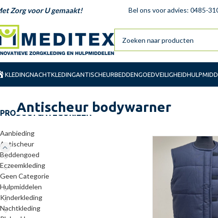
et Zorg voor U gemaakt!
Bel ons voor advies: 0485-31
KLEDING
NACHTKLEDING
ANTISCHEUR
BEDDENGOED
VEILIGHEID
HULPMIDD
Antischeur bodywarner
PRODUCTCATEGORIEËN
Aanbieding
Antischeur
Beddengoed
Eczeemkleding
Geen Categorie
Hulpmiddelen
Kinderkleding
Nachtkleding