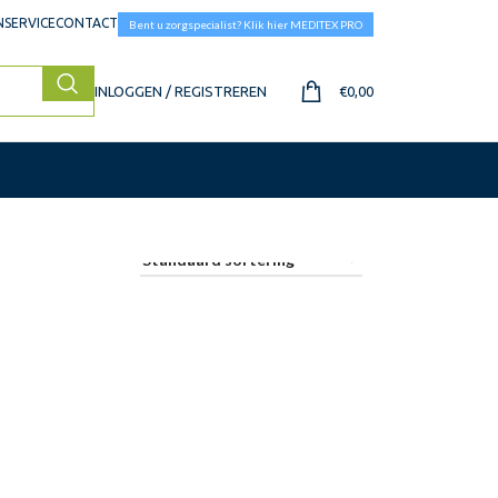
SERVICE
CONTACT
Bent u zorgspecialist? Klik hier MEDITEX PRO
INLOGGEN / REGISTREREN
€
0,00