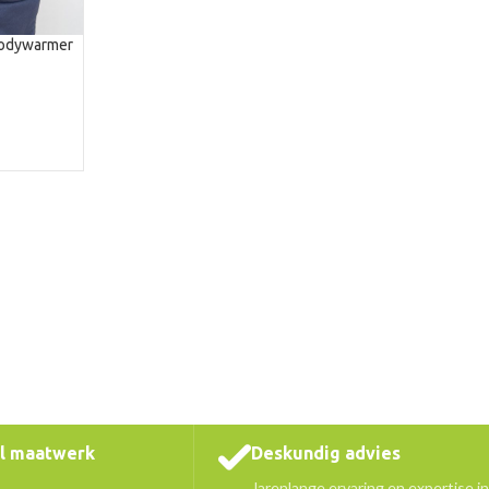
bodywarmer
)
el maatwerk
Deskundig advies
Jarenlange ervaring en expertise in