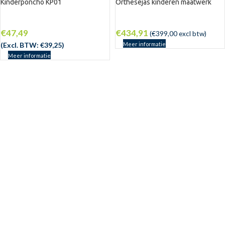
Kinderponcho KP01
Orthesejas kinderen maatwerk
-21%
€
47,49
€
434,91
(
€
399,00
excl btw)
(Excl. BTW:
€
39,25
)
Meer informatie
Meer informatie