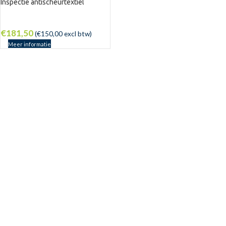
Inspectie antischeurtextiel
€
181,50
(
€
150,00
excl btw)
Meer informatie