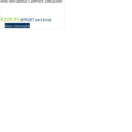
Anti-decubitus Comfort Zitkussen
€
109,95
(
€
90,87
excl btw)
Meer informatie