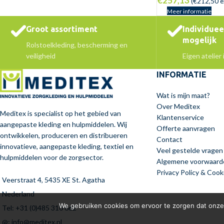
€
257,13
(
€
212,50
e
Meer informatie
Groot assortiment
Individue
mogelijk
Rolstoelkleding, bescherming en
veiligheid
Eigen atelier
INFORMATIE
Wat is mijn maat?
Over Meditex
Meditex is specialist op het gebied van
Klantenservice
aangepaste kleding en hulpmiddelen. Wij
Offerte aanvragen
ontwikkelen, produceren en distribueren
Contact
innovatieve, aangepaste kleding, textiel en
Veel gestelde vragen
hulpmiddelen voor de zorgsector.
Algemene voorwaard
Privacy Policy & Cook
Veerstraat 4, 5435 XE St. Agatha
Nederland
We gebruiken cookies om ervoor te zorgen dat onze 
Tel: +31 (0)485 310 662
@: info@meditex.nl