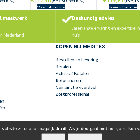
€
117,98
€
119,95
xcl btw)
(
€
97,50
excl btw)
(
€
99,13
Meer informatie
Meer informatie
el maatwerk
Deskundig advies
Jarenlange ervaring en expertise in
 in Nederland
huis
KOPEN BIJ MEDITEX
Bestellen en Levering
Betalen
Achteraf Betalen
Retourneren
Combinatie voordeel
Zorgprofessional
en
ies
website zo soepel mogelijk draait. Als je doorgaat met het gebruiken v