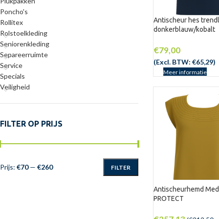
Plukpakken
Poncho's
Antischeur hes trend
Rollitex
donkerblauw/kobalt
Rolstoelkleding
Seniorenkleding
€
79,00
Separeerruimte
(Excl. BTW:
€
65,29
)
Service
Meer informatie
Specials
Veiligheid
FILTER OP PRIJS
Prijs:
€70
—
€260
FILTER
Antischeurhemd Med
PROTECT