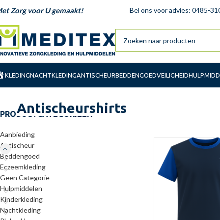
et Zorg voor U gemaakt!
Bel ons voor advies: 0485-31
KLEDING
NACHTKLEDING
ANTISCHEUR
BEDDENGOED
VEILIGHEID
HULPMIDD
Antischeurshirts
PRODUCTCATEGORIEËN
Aanbieding
Antischeur
Beddengoed
Eczeemkleding
Geen Categorie
Hulpmiddelen
Kinderkleding
Nachtkleding