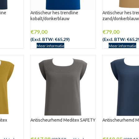
line
Antischeur hes trendline
Antischeur hes tre
kobalt/donkerblauw
zand/donkerblau
€
79,00
€
79,00
(Excl. BTW:
€
65,29
)
(Excl. BTW:
€
65,2
Meer informatie
Meer informatie
itex
Antischeurhemd Meditex SAFETY
Antischeurhemd M