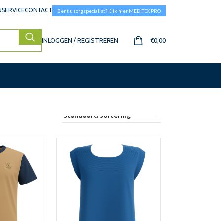
SERVICE
CONTACT
Bent u zorgspecialist? Klik hier MEDITEX PRO
INLOGGEN / REGISTREREN
€
0,00