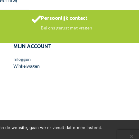
excl btw)
Persoonlijk contact
Bel ons gerust met vragen
MIJN ACCOUNT
Inloggen
Winkelwagen
an de website, gaan we er vanuit dat ermee instemt.