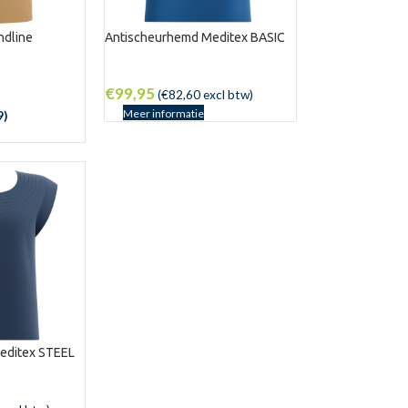
ndline
Antischeurhemd Meditex BASIC
w
€
99,95
(
€
82,60
excl btw)
Meer informatie
9
)
editex STEEL