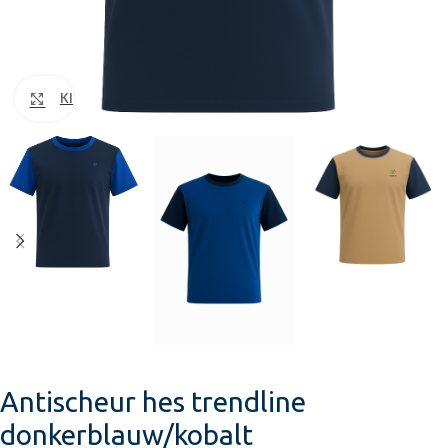
Klik om te vergroten
Antischeur hes trendline
donkerblauw/kobalt