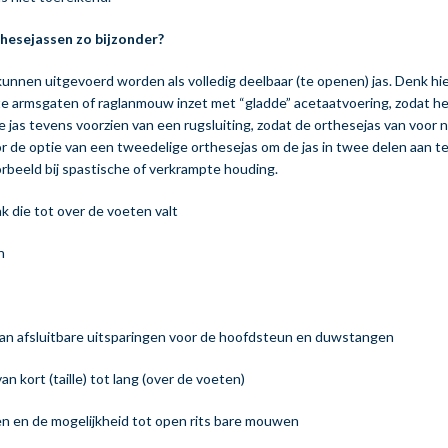
hesejassen zo bijzonder?
nnen uitgevoerd worden als volledig deelbaar (te openen) jas. Denk hi
ote armsgaten of raglanmouw inzet met “gladde” acetaatvoering, zodat 
jas tevens voorzien van een rugsluiting, zodat de orthesejas van voor n
or de optie van een tweedelige orthesejas om de jas in twee delen aan te 
oorbeeld bij spastische of verkrampte houding.
k die tot over de voeten valt
n
an afsluitbare uitsparingen voor de hoofdsteun en duwstangen
n kort (taille) tot lang (over de voeten)
 en de mogelijkheid tot open rits bare mouwen