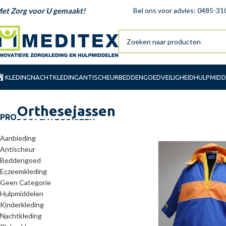
et Zorg voor U gemaakt!
Bel ons voor advies: 0485-31
KLEDING
NACHTKLEDING
ANTISCHEUR
BEDDENGOED
VEILIGHEID
HULPMIDD
Orthesejassen
PRODUCTCATEGORIEËN
Aanbieding
Antischeur
Beddengoed
Eczeemkleding
Geen Categorie
Hulpmiddelen
Kinderkleding
Nachtkleding