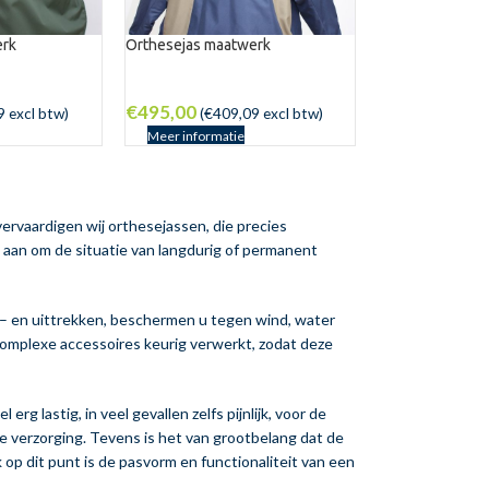
erk
Orthesejas maatwerk
€
495,00
9
excl btw)
(
€
409,09
excl btw)
Meer informatie
ervaardigen wij orthesejassen, die precies
s aan om de situatie van langdurig of permanent
– en uittrekken, beschermen u tegen wind, water
e complexe accessoires keurig verwerkt, zodat deze
rg lastig, in veel gevallen zelfs pijnlijk, voor de
e verzorging. Tevens is het van grootbelang dat de
p dit punt is de pasvorm en functionaliteit van een