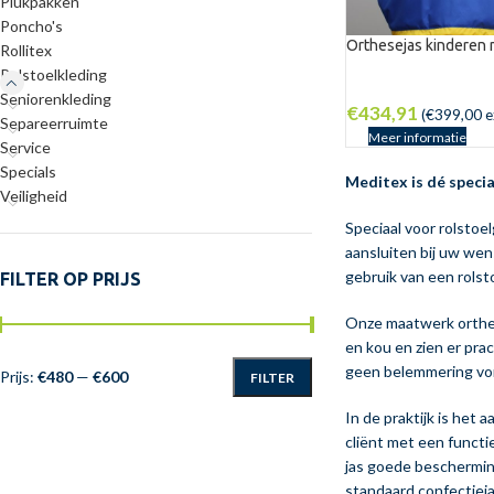
Plukpakken
Poncho's
Orthesejas kinderen
Rollitex
Rolstoelkleding
Seniorenkleding
€
434,91
(
€
399,00
e
Separeerruimte
Meer informatie
Service
Specials
Meditex is dé speci
Veiligheid
Speciaal voor rolstoe
aansluiten bij uw wen
gebruik van een rolst
FILTER OP PRIJS
Onze maatwerk orthes
en kou en zien er prac
geen belemmering vor
Prijs:
€480
—
€600
FILTER
In de praktijk is het 
cliënt met een functi
jas goede bescherming
standaard confectieja