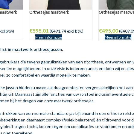
 maatwerk
Orthesejas maatwerk
Orthesejas maatw
€
595,01
€
495,00
xcl btw)
(
€
491,74
excl btw)
(
€
409,0
Meer informatie
Meer informatie
alist in maatwerk orthesejassen.
lgebruikers die tevens gebruikmaken van een zitorthese, ontwerpen en v
sen en mogelijkheden. In onze visie is iedereen uniek en doen wij er alle
oel, zo comfortabel en waardig mogelijk te maken.
e jassen bieden u maximaal draagcomfort en vergemakkelijken het aan 
htig uit. Daarnaast zijn alle functies van uw rolstoel inclusief eventuel
men bij het dragen van onze maatwerk orthesejas.
aantrekken van een normale standaard jas bij iemand in een orthese rolstoel e
ebeperking en daarnaast complex (fysiek belastend) én tijdrovend voor d
 biedt tegen tocht, kou en regen om complicaties te voorkomen en ook o
s niet toereikend.