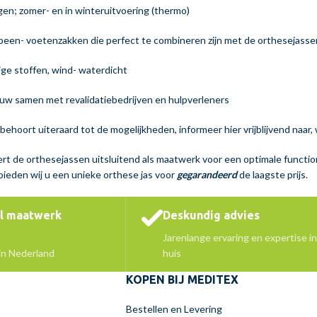
gen; zomer- en in winteruitvoering (thermo)
been- voetenzakken die perfect te combineren zijn met de orthesejasse
ge stoffen, wind- waterdicht
auw samen met revalidatiebedrijven en hulpverleners
ehoort uiteraard tot de mogelijkheden, informeer hier vrijblijvend naar,
t de orthesejassen uitsluitend als maatwerk voor een optimale function
 bieden wij u een unieke orthese jas voor
gegarandeerd
de laagste prijs.
el maatwerk
Deskundig advies
Jarenlange ervaring en expertise in
 in Nederland
huis
KOPEN BIJ MEDITEX
Bestellen en Levering