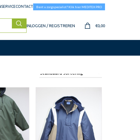
SERVICE
CONTACT
Bent u zorgspecialist? Klik hier MEDITEX PRO
INLOGGEN / REGISTREREN
€
0,00