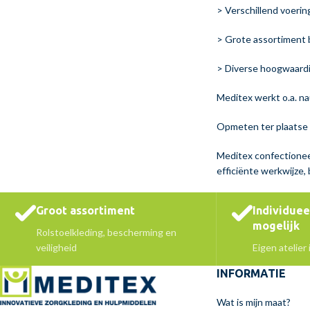
> Verschillend voerin
> Grote assortiment 
> Diverse hoogwaardi
Meditex werkt o.a. n
Opmeten ter plaatse b
Meditex confectioneer
efficiënte werkwijze,
Groot assortiment
Individue
mogelijk
Rolstoelkleding, bescherming en
veiligheid
Eigen atelier
INFORMATIE
Wat is mijn maat?