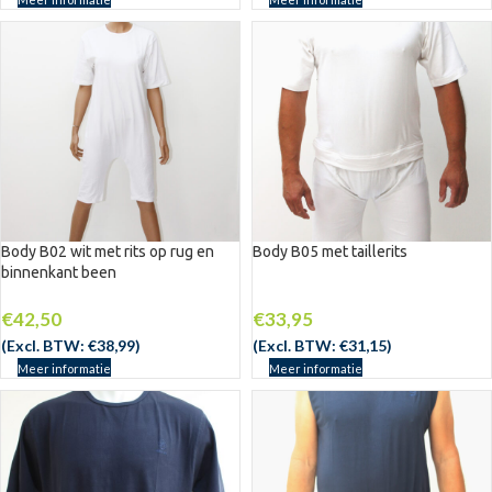
Body B02 wit met rits op rug en
Body B05 met taillerits
binnenkant been
€
42,50
€
33,95
(Excl. BTW:
€
38,99
)
(Excl. BTW:
€
31,15
)
Meer informatie
Meer informatie