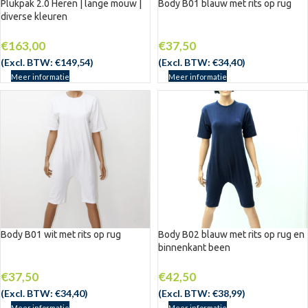
Plukpak 2.0 Heren | lange mouw |
Body B01 blauw met rits op rug
diverse kleuren
€
163,00
€
37,50
(Excl. BTW:
€
149,54
)
(Excl. BTW:
€
34,40
)
Meer informatie
Meer informatie
Body B01 wit met rits op rug
Body B02 blauw met rits op rug en
binnenkant been
€
37,50
€
42,50
(Excl. BTW:
€
34,40
)
(Excl. BTW:
€
38,99
)
Meer informatie
Meer informatie