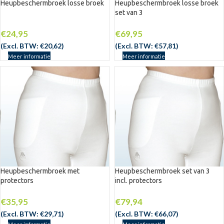
Heupbeschermbroek losse broek
Heupbeschermbroek losse broek
set van 3
€
24,95
€
69,95
(Excl. BTW:
€
20,62
)
(Excl. BTW:
€
57,81
)
Meer informatie
Meer informatie
Heupbeschermbroek met
Heupbeschermbroek set van 3
protectors
incl. protectors
UITV
€
35,95
€
79,94
ERKO
CHT
(Excl. BTW:
€
29,71
)
(Excl. BTW:
€
66,07
)