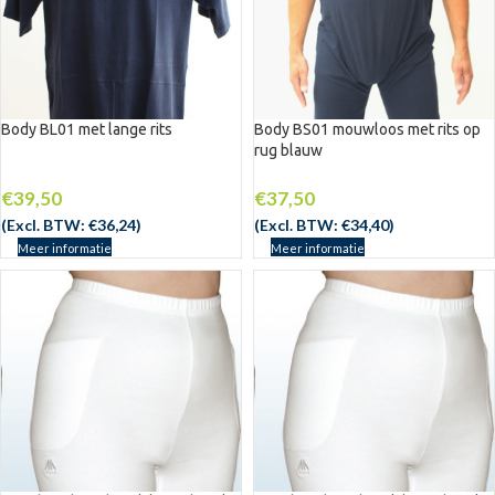
Body BL01 met lange rits
Body BS01 mouwloos met rits op
rug blauw
€
39,50
€
37,50
(Excl. BTW:
€
36,24
)
(Excl. BTW:
€
34,40
)
Meer informatie
Meer informatie