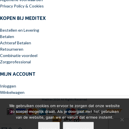
Privacy Policy & Cookies
KOPEN BIJ MEDITEX
Bestellen en Levering
Betalen
Achteraf Betalen
Retourneren
Combinatie voordeel
Zorgprofessional
MIJN ACCOUNT
Inloggen
Winkelwagen
Meditex 2026 All Rights Reserved.
We gebruiken cookies om ervoor te zorgen dat onze website
zo soepel mogelijk draait. Als je doorgaat met het gebruiken
van de website, gaan we er vanuit dat ermee instemt.