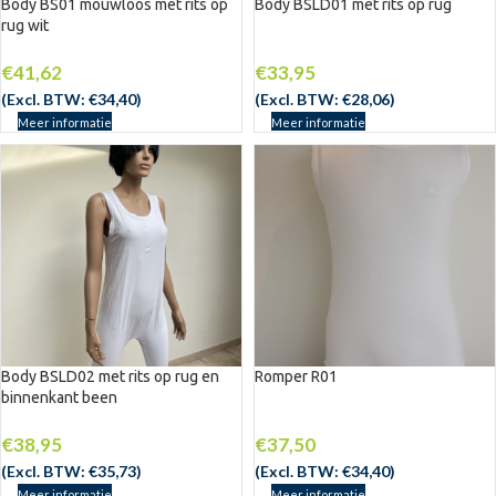
Body BS01 mouwloos met rits op
Body BSLD01 met rits op rug
rug wit
€
41,62
€
33,95
(Excl. BTW:
€
34,40
)
(Excl. BTW:
€
28,06
)
Meer informatie
Meer informatie
Body BSLD02 met rits op rug en
Romper R01
binnenkant been
€
38,95
€
37,50
(Excl. BTW:
€
35,73
)
(Excl. BTW:
€
34,40
)
Meer informatie
Meer informatie