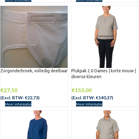
Zorgonderbroek, volledig deelbaar
Plukpak 2.0 Dames | korte mouw |
diverse kleuren
€
27,50
€
153,00
(Excl. BTW:
€
22,73
)
(Excl. BTW:
€
140,37
)
Meer informatie
Meer informatie