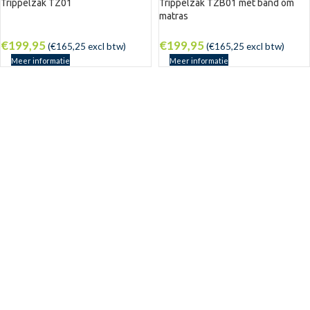
Trippelzak TZ01
Trippelzak TZB01 met band om
matras
€
199,95
€
199,95
(
€
165,25
excl btw)
(
€
165,25
excl btw)
Meer informatie
Meer informatie