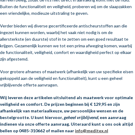
Buiten de functionaliteit en veiligheid, proberen wij om de slaapzakken
een vriendelijke, modieuze uitstraling te geven.
Verder bieden wij diverse gecertificeerde antischeurstoffen aan die
ingezet kunnen worden, waarbij het vaak niet nodig is om de
allersterkste (en duurste) stof in te zetten om een goed resultaat te
krijgen. Gezamenlijk kunnen we tot een prima afweging komen, waarbij
de functionaliteit, veiligheid, comfort en waardigheid perfect op elkaar
zijn afgestemd.
Voor grotere afnames of maatwerk (afhankelijk van uw specifieke eisen
gekoppeld aan de veiligheid en functionaliteit), kunt u een geheel
vrijblijvende offerte aanvragen.
Wij leveren deze artikelen uitsluitend als maatwerk voor optimale
veiligheid en comfort. De prijzen beginnen bij € 129,95 en zijn
afhankelijk van materiaalkeuze, uw persoonlijke wensen en de
bestelgrootte. U kunt hiervoor,
geheel vrijblijvend
, een aanvraag
indienen via onze offerte aanvraag. Uiteraard kunt u ons ook altijd
bellen op 0485-310662 of mailen naar
info@meditex.nl