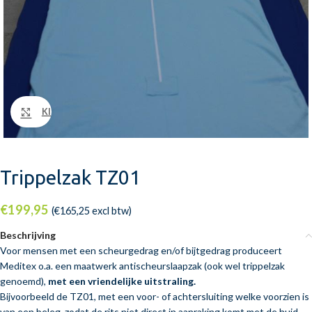
Klik om te vergroten
Trippelzak TZ01
€
199,95
(
€
165,25
excl btw)
Beschrijving
Voor mensen met een scheurgedrag en/of bijtgedrag produceert
Meditex o.a. een maatwerk antischeurslaapzak (ook wel trippelzak
genoemd),
met een vriendelijke uitstraling.
Bijvoorbeeld de TZ01, met een voor- of achtersluiting welke voorzien is
van een beleg, zodat de rits niet direct in aanraking komt met de huid.