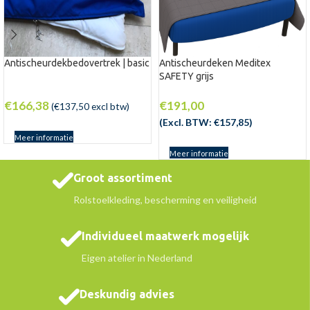
Antischeurdekbedovertrek | basic
Antischeurdeken Meditex
SAFETY grijs
€
166,38
€
191,00
(
€
137,50
excl btw)
(Excl. BTW:
€
157,85
)
Meer informatie
Meer informatie
Groot assortiment
Rolstoelkleding, bescherming en veiligheid
Individueel maatwerk mogelijk
Eigen atelier in Nederland
Deskundig advies