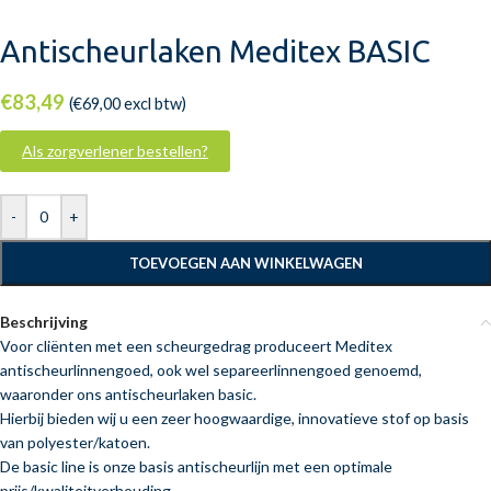
Antischeurlaken Meditex BASIC
€
83,49
(
€
69,00
excl btw)
Als zorgverlener bestellen?
-
+
TOEVOEGEN AAN WINKELWAGEN
Beschrijving
Voor cliënten met een scheurgedrag produceert Meditex
antischeurlinnengoed, ook wel separeerlinnengoed genoemd,
waaronder ons antischeurlaken basic.
Hierbij bieden wij u een zeer hoogwaardige, innovatieve stof op basis
van polyester/katoen.
De basic line is onze basis antischeurlijn met een optimale
prijs/kwaliteitverhouding.