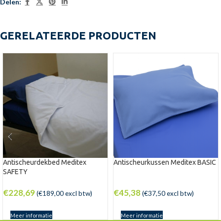
Delen:
GERELATEERDE PRODUCTEN
Antischeurdekbed Meditex
Antischeurkussen Meditex BASIC
SAFETY
€
228,69
€
45,38
(
€
189,00
excl btw)
(
€
37,50
excl btw)
Meer informatie
Meer informatie