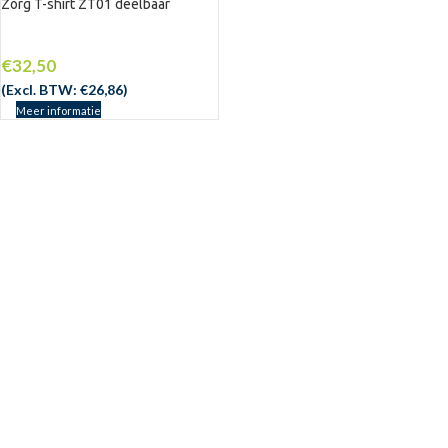
Zorg T-shirt ZT01 deelbaar
€
32,50
(Excl. BTW:
€
26,86
)
Meer informatie