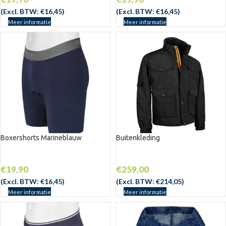
(Excl. BTW:
€
16,45
)
(Excl. BTW:
€
16,45
)
Meer informatie
Meer informatie
Boxershorts Marineblauw
Buitenkleding
UITV
ERKO
CHT
€
19,90
€
259,00
(Excl. BTW:
€
16,45
)
(Excl. BTW:
€
214,05
)
Meer informatie
Meer informatie