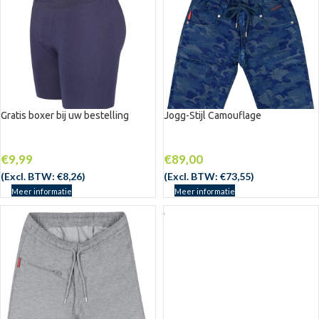
Gratis boxer bij uw bestelling
Jogg-Stijl Camouflage
€
9,99
€
89,00
(Excl. BTW:
€
8,26
)
(Excl. BTW:
€
73,55
)
Meer informatie
Meer informatie