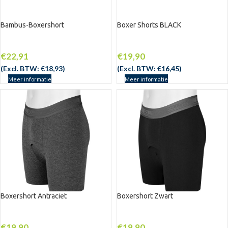
Bambus-Boxershort
Boxer Shorts BLACK
€
22,91
€
19,90
(Excl. BTW:
€
18,93
)
(Excl. BTW:
€
16,45
)
Meer informatie
Meer informatie
Boxershort Antraciet
Boxershort Zwart
UITV
ERKO
CHT
€
19,90
€
19,90