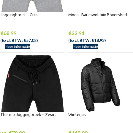
Joggingbroek – Grijs
Modal-Baumwollmix Boxershort
UITV
ERKO
CHT
€
68,99
€
22,91
(Excl. BTW:
€
57,02
)
(Excl. BTW:
€
18,93
)
Meer informatie
Meer informatie
Thermo Joggingbroek – Zwart
Winterjas
UITV
ERKO
CHT
v.a.
€
79,00
€
169,00