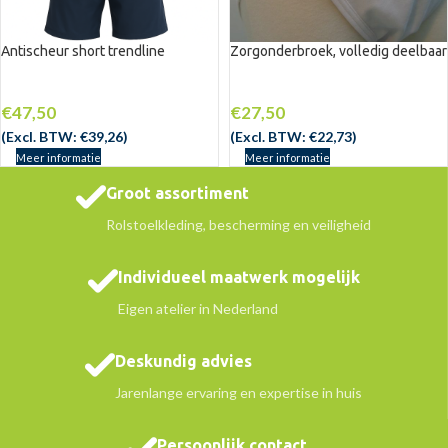
Antischeur short trendline
Zorgonderbroek, volledig deelbaar
€
47,50
€
27,50
(Excl. BTW:
€
39,26
)
(Excl. BTW:
€
22,73
)
Meer informatie
Meer informatie
Groot assortiment
Rolstoelkleding, bescherming en veiligheid
Individueel maatwerk mogelijk
Eigen atelier in Nederland
Deskundig advies
Jarenlange ervaring en expertise in huis
Persoonlijk contact