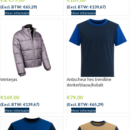
(Excl. BTW:
€
65,29
)
(Excl. BTW:
€
139,67
)
Meer informatie
Meer informatie
Winterjas
Antischeur hes trendline
donkerblauw/kobalt
€
169,00
€
79,00
(Excl. BTW:
€
139,67
)
(Excl. BTW:
€
65,29
)
Meer informatie
Meer informatie