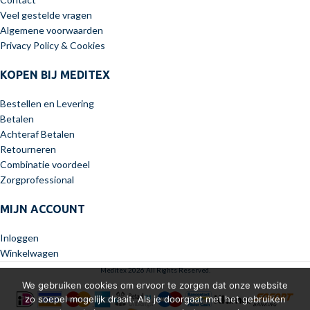
Veel gestelde vragen
Algemene voorwaarden
Privacy Policy & Cookies
KOPEN BIJ MEDITEX
Bestellen en Levering
Betalen
Achteraf Betalen
Retourneren
Combinatie voordeel
Zorgprofessional
MIJN ACCOUNT
Inloggen
Winkelwagen
Meditex 2026 All Rights Reserved.
We gebruiken cookies om ervoor te zorgen dat onze website
zo soepel mogelijk draait. Als je doorgaat met het gebruiken