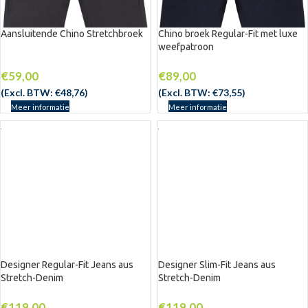
Aansluitende Chino Stretchbroek
Chino broek Regular-Fit met luxe
weefpatroon
UITV
UITV
ERKO
ERKO
CHT
CHT
€
59,00
€
89,00
(Excl. BTW:
€
48,76
)
(Excl. BTW:
€
73,55
)
Meer informatie
Meer informatie
Designer Regular-Fit Jeans aus
Designer Slim-Fit Jeans aus
Stretch-Denim
Stretch-Denim
€
119,00
€
119,00