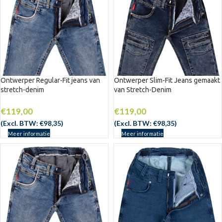
Ontwerper Regular-Fit jeans van
Ontwerper Slim-Fit Jeans gemaakt
stretch-denim
van Stretch-Denim
€
119,00
€
119,00
(Excl. BTW:
€
98,35
)
(Excl. BTW:
€
98,35
)
Meer informatie
Meer informatie