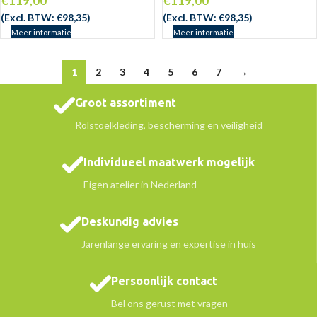
€
119,00
€
119,00
(Excl. BTW:
€
98,35
)
(Excl. BTW:
€
98,35
)
Meer informatie
Meer informatie
1
2
3
4
5
6
7
→
Groot assortiment
Rolstoelkleding, bescherming en veiligheid
Individueel maatwerk mogelijk
Eigen atelier in Nederland
Deskundig advies
Jarenlange ervaring en expertise in huis
Persoonlijk contact
Bel ons gerust met vragen