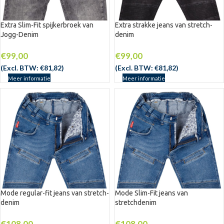
Extra Slim-Fit spijkerbroek van
Extra strakke jeans van stretch-
Jogg-Denim
denim
UITV
ERKO
CHT
€
99,00
€
99,00
(Excl. BTW:
€
81,82
)
(Excl. BTW:
€
81,82
)
Meer informatie
Meer informatie
Mode regular-fit jeans van stretch-
Mode Slim-Fit jeans van
denim
stretchdenim
€
108,00
€
108,00