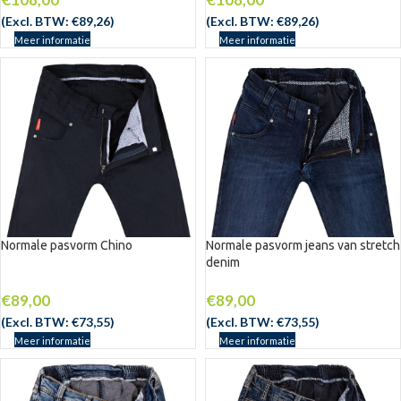
(Excl. BTW:
€
89,26
)
(Excl. BTW:
€
89,26
)
Meer informatie
Meer informatie
Normale pasvorm Chino
Normale pasvorm jeans van stretch
denim
UITV
ERKO
CHT
€
89,00
€
89,00
(Excl. BTW:
€
73,55
)
(Excl. BTW:
€
73,55
)
Meer informatie
Meer informatie