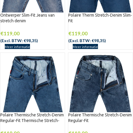
Ontwerper Slim-Fit Jeans van
Polaire Therm Stretch-Denim Slim-
stretch denim
Fit
€
119,00
€
119,00
(Excl. BTW:
€
98,35
)
(Excl. BTW:
€
98,35
)
Meer informatie
Meer informatie
Polaire Thermische Stretch-Denim
Polaire Thermische Stretch-Denim
Regular-Fit Thermische Stretch-
Regular-Fit
Denim Regular-Fit met polar fleece
lining