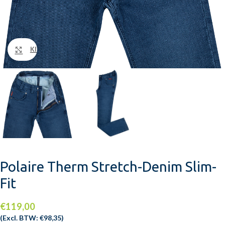
Klik om te vergroten
Polaire Therm Stretch-Denim Slim-
Fit
€
119,00
(Excl. BTW:
€
98,35
)