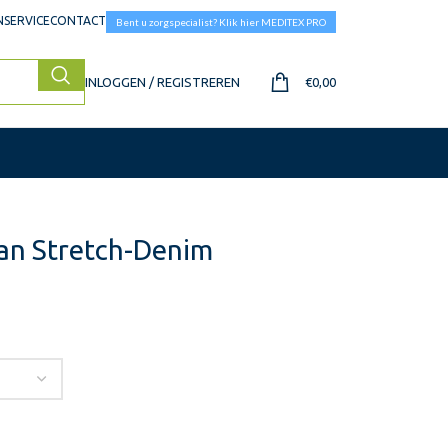
SERVICE
CONTACT
Bent u zorgspecialist? Klik hier MEDITEX PRO
INLOGGEN / REGISTREREN
€
0,00
van Stretch-Denim