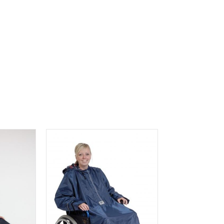
lijke toegang
astaan