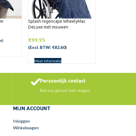
cm
Splash regencape WheelyMac
DeLuxe met mouwen
€
99,95
w)
(Excl. BTW:
€
82,60
)
Meer informatie
Persoonlijk contact
Bel ons gerust met vragen
MIJN ACCOUNT
Inloggen
Winkelwagen