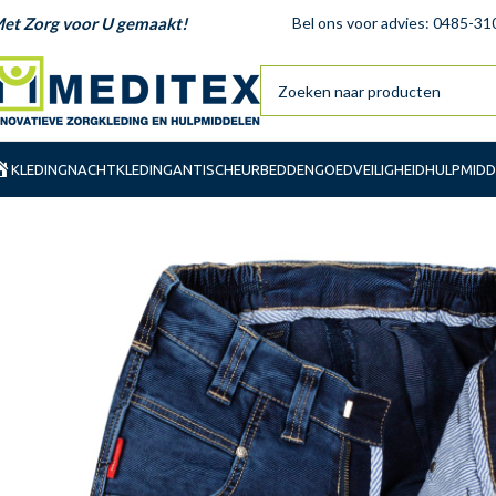
et Zorg voor U gemaakt!
Bel ons voor advies: 0485-31
KLEDING
NACHTKLEDING
ANTISCHEUR
BEDDENGOED
VEILIGHEID
HULPMIDD