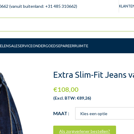
0662 (vanuit buitenland: +31 485 310662)
KLANTEN
ELEN
SALE
SERVICE
ONDERGOED
SEPAREERRUIMTE
Extra Slim-Fit Jeans 
€
108,00
(Excl. BTW:
€
89,26
)
MAAT
Als zorgverlener bestellen?