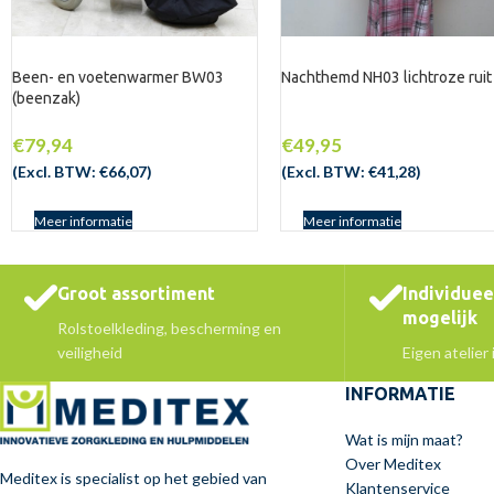
Been- en voetenwarmer BW03
Nachthemd NH03 lichtroze ruit
(beenzak)
€
79,94
€
49,95
(Excl. BTW:
€
66,07
)
(Excl. BTW:
€
41,28
)
Meer informatie
Meer informatie
Groot assortiment
Individue
mogelijk
Rolstoelkleding, bescherming en
veiligheid
Eigen atelier
INFORMATIE
Wat is mijn maat?
Over Meditex
Meditex is specialist op het gebied van
Klantenservice