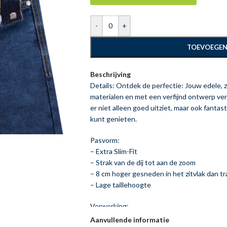
-
+
TOEVOEGEN
Beschrijving
Details: Ontdek de perfectie: Jouw edele
materialen en met een verfijnd ontwerp verv
er niet alleen goed uitziet, maar ook fanta
kunt genieten.
Pasvorm:
– Extra Slim-Fit
– Strak van de dij tot aan de zoom
– 8 cm hoger gesneden in het zitvlak dan t
– Lage taillehoogte
Verwerking:
– Hoogwaardige afwerkingsdetails
Aanvullende informatie