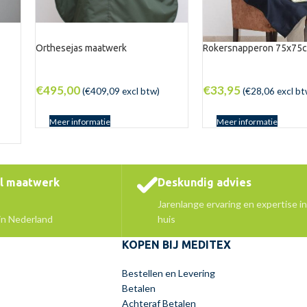
Orthesejas maatwerk
Rokersnapperon 75x75
€
495,00
€
33,95
(
€
409,09
excl btw)
(
€
28,06
excl bt
Meer informatie
Meer informatie
el maatwerk
Deskundig advies
Jarenlange ervaring en expertise in
 in Nederland
huis
KOPEN BIJ MEDITEX
Bestellen en Levering
Betalen
Achteraf Betalen