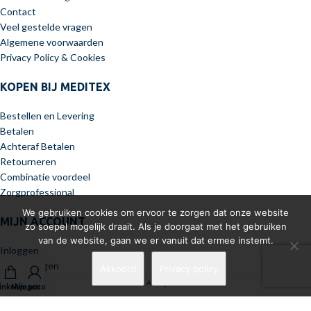
Contact
Veel gestelde vragen
Algemene voorwaarden
Privacy Policy & Cookies
KOPEN BIJ MEDITEX
Bestellen en Levering
Betalen
Achteraf Betalen
Retourneren
Combinatie voordeel
Zorgprofessional
We gebruiken cookies om ervoor te zorgen dat onze website
MIJN ACCOUNT
zo soepel mogelijk draait. Als je doorgaat met het gebruiken
van de website, gaan we er vanuit dat ermee instemt.
Inloggen
Winkelwagen
Akkoord
Privacy policy
Meditex 2026 All Rights Reserved.
nkelwagen
Mijn account