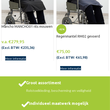
Mancho MANCHO01 rits mouwen
-42%
Regenmantel RM02 gevoerd
v.a.
€
279,95
(Excl. BTW:
€
231,36
)
€
75,00
(Excl. BTW:
€
61,98
)
Meer informatie
Meer informatie
Groot assortiment
Rolstoelkleding, bescherming en veiligheid
Individueel maatwerk mogelijk