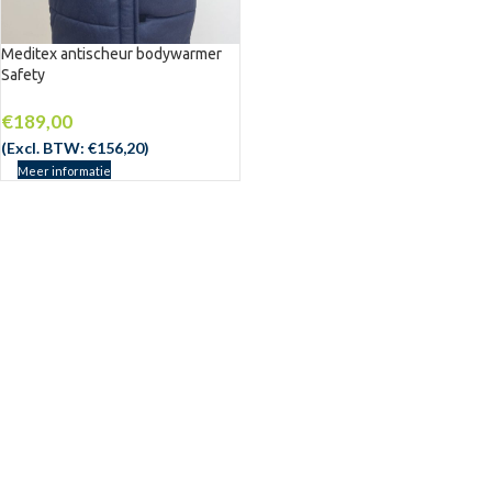
Meditex antischeur bodywarmer
Safety
NIEUW
€
189,00
(Excl. BTW:
€
156,20
)
Meer informatie