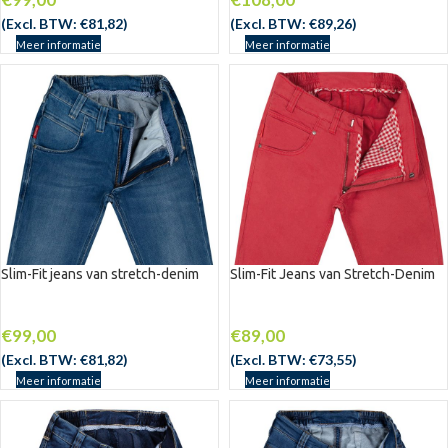
(Excl. BTW:
€
81,82
)
(Excl. BTW:
€
89,26
)
Meer informatie
Meer informatie
Slim-Fit jeans van stretch-denim
Slim-Fit Jeans van Stretch-Denim
€
99,00
€
89,00
(Excl. BTW:
€
81,82
)
(Excl. BTW:
€
73,55
)
Meer informatie
Meer informatie