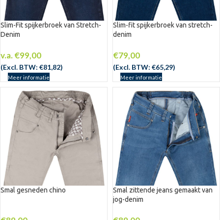
Slim-Fit spijkerbroek van Stretch-
Slim-fit spijkerbroek van stretch-
Denim
denim
v.a.
€
99,00
€
79,00
(Excl. BTW:
€
81,82
)
(Excl. BTW:
€
65,29
)
Meer informatie
Meer informatie
Smal gesneden chino
Smal zittende jeans gemaakt van
jog-denim