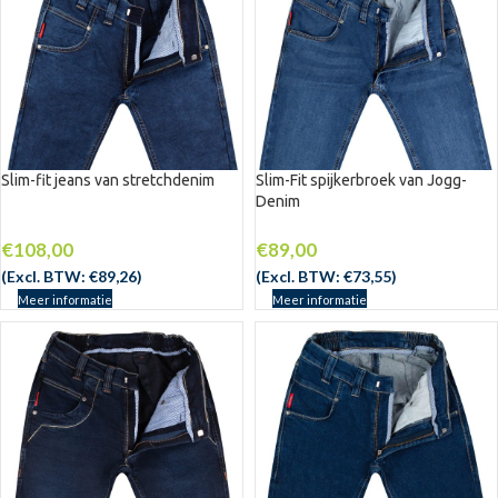
Slim-fit jeans van stretchdenim
Slim-Fit spijkerbroek van Jogg-
Denim
€
108,00
€
89,00
(Excl. BTW:
€
89,26
)
(Excl. BTW:
€
73,55
)
Meer informatie
Meer informatie