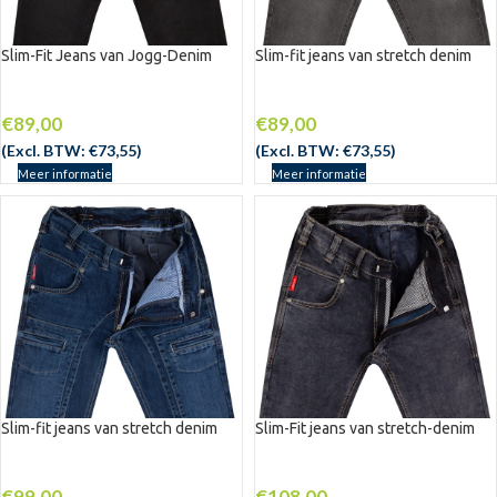
Slim-Fit Jeans van Jogg-Denim
Slim-fit jeans van stretch denim
€
89,00
€
89,00
(Excl. BTW:
€
73,55
)
(Excl. BTW:
€
73,55
)
Meer informatie
Meer informatie
Slim-fit jeans van stretch denim
Slim-Fit jeans van stretch-denim
€
99,00
€
108,00