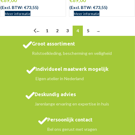
€
89,00
€
89,00
(Excl. BTW:
€
73,55
)
(Excl. BTW:
€
73,55
)
Meer informatie
Meer informatie
←
1
2
3
4
5
→
Groot assortiment
Rolstoelkleding, bescherming en veiligheid
Individueel maatwerk mogelijk
Eigen atelier in Nederland
Deskundig advies
Jarenlange ervaring en expertise in huis
Persoonlijk contact
Bel ons gerust met vragen