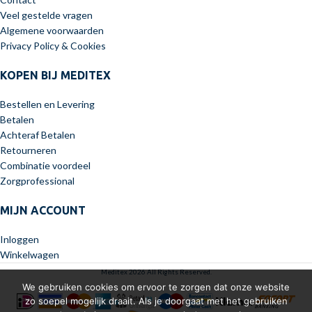
Veel gestelde vragen
Algemene voorwaarden
Privacy Policy & Cookies
KOPEN BIJ MEDITEX
Bestellen en Levering
Betalen
Achteraf Betalen
Retourneren
Combinatie voordeel
Zorgprofessional
MIJN ACCOUNT
Inloggen
Winkelwagen
Meditex 2026 All Rights Reserved.
We gebruiken cookies om ervoor te zorgen dat onze website
zo soepel mogelijk draait. Als je doorgaat met het gebruiken