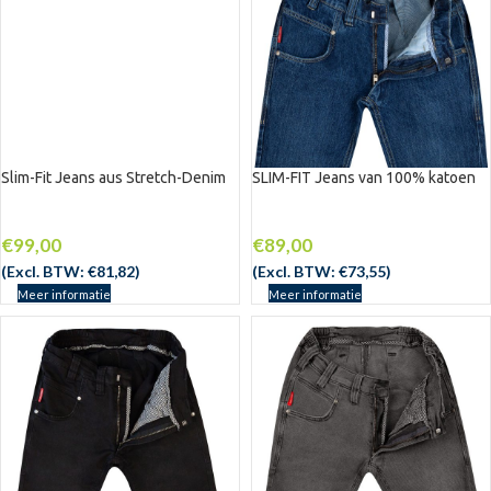
Slim-Fit Jeans aus Stretch-Denim
SLIM-FIT Jeans van 100% katoen
€
99,00
€
89,00
(Excl. BTW:
€
81,82
)
(Excl. BTW:
€
73,55
)
Meer informatie
Meer informatie