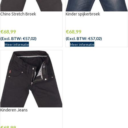
Chino Stretch Broek
Kinder spijkerbroek
UITV
UITV
ERKO
ERKO
CHT
CHT
€
68,99
€
68,99
(Excl. BTW:
€
57,02
)
(Excl. BTW:
€
57,02
)
Meer informatie
Meer informatie
Kinderen Jeans
UITV
ERKO
CHT
€
68,99