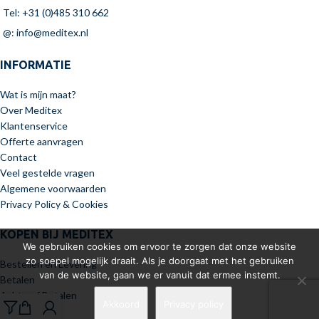
Tel: +31 (0)485 310 662
@: info@meditex.nl
INFORMATIE
Wat is mijn maat?
Over Meditex
Klantenservice
Offerte aanvragen
Contact
Veel gestelde vragen
Algemene voorwaarden
Privacy Policy & Cookies
KOPEN BIJ MEDITEX
We gebruiken cookies om ervoor te zorgen dat onze website
zo soepel mogelijk draait. Als je doorgaat met het gebruiken
Bestellen en Levering
van de website, gaan we er vanuit dat ermee instemt.
Betalen
Achteraf Betalen
Akkoord
Privacy policy
Retourneren