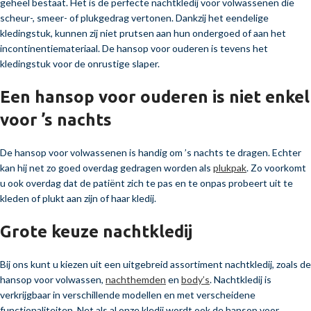
geheel bestaat. Het is de perfecte nachtkledij voor volwassenen die
scheur-, smeer- of plukgedrag vertonen. Dankzij het eendelige
kledingstuk, kunnen zij niet prutsen aan hun ondergoed of aan het
incontinentiemateriaal. De hansop voor ouderen is tevens het
kledingstuk voor de onrustige slaper.
Een hansop voor ouderen is niet enkel
voor ’s nachts
De hansop voor volwassenen is handig om ’s nachts te dragen. Echter
kan hij net zo goed overdag gedragen worden als
plukpak
. Zo voorkomt
u ook overdag dat de patiënt zich te pas en te onpas probeert uit te
kleden of plukt aan zijn of haar kledij.
Grote keuze nachtkledij
Bij ons kunt u kiezen uit een uitgebreid assortiment nachtkledij, zoals de
hansop voor volwassen,
nachthemden
en
body’s
. Nachtkledij is
verkrijgbaar in verschillende modellen en met verscheidene
functionaliteiten. Net als al onze kledij wordt ook de hansop voor