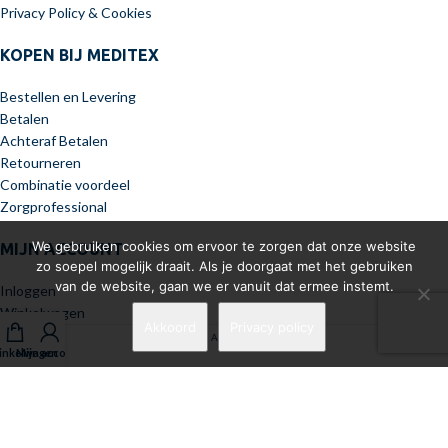
Privacy Policy & Cookies
KOPEN BIJ MEDITEX
Bestellen en Levering
Betalen
Achteraf Betalen
Retourneren
Combinatie voordeel
Zorgprofessional
We gebruiken cookies om ervoor te zorgen dat onze website
MIJN ACCOUNT
zo soepel mogelijk draait. Als je doorgaat met het gebruiken
van de website, gaan we er vanuit dat ermee instemt.
Inloggen
Winkelwagen
Akkoord
Privacy policy
Meditex 2026 All Rights Reserved.
nkelwagen
Mijn account