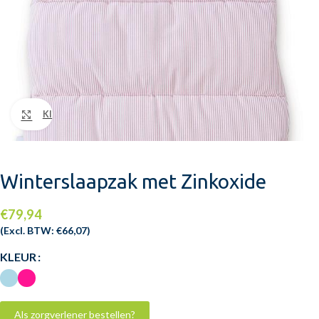
Klik om te vergroten
Winterslaapzak met Zinkoxide
€
79,94
(Excl. BTW:
€
66,07
)
KLEUR
Als zorgverlener bestellen?