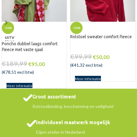
-50%
-50%
Rolstoel sweater comfort fleece
UITV
ERKO
Poncho dubbel laags comfort
CHT
fleece met vaste sjaal
€
99,99
€
50,00
€
189,99
€
95,00
(
€
41,32
excl btw)
(
€
78,51
excl btw)
Meer informatie
Meer informatie
Groot assortiment
Rolstoelkleding, bescherming en veiligheid
Individueel maatwerk mogelijk
Eigen atelier in Nederland