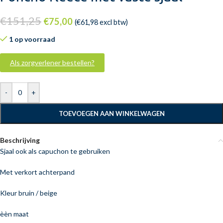
€
151,25
€
75,00
(
€
61,98
excl btw)
1 op voorraad
Als zorgverlener bestellen?
-
+
TOEVOEGEN AAN WINKELWAGEN
Beschrijving
Sjaal ook als capuchon te gebruiken
Met verkort achterpand
Kleur bruin / beige
èèn maat