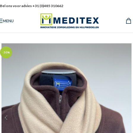
Bel ons voor advies +31 (0)485 310662
MENU
-50%