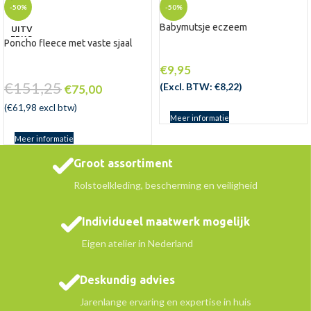
-50%
-50%
Babymutsje eczeem
UITV
ERKO
Poncho fleece met vaste sjaal
CHT
€
9,95
€
151,25
(Excl. BTW:
€
8,22
)
€
75,00
(
€
61,98
excl btw)
Meer informatie
Meer informatie
Groot assortiment
Rolstoelkleding, bescherming en veiligheid
Individueel maatwerk mogelijk
Eigen atelier in Nederland
Deskundig advies
Jarenlange ervaring en expertise in huis