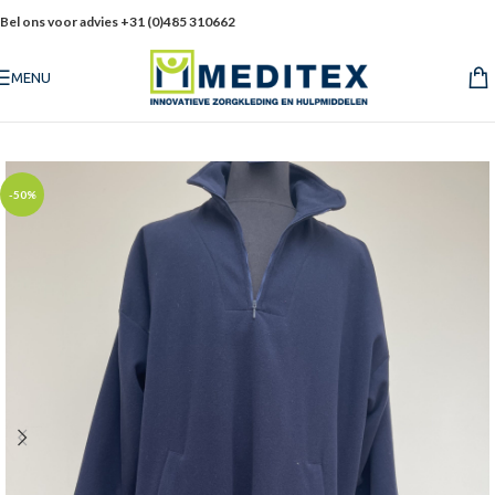
Bel ons voor advies +31 (0)485 310662
MENU
-50%