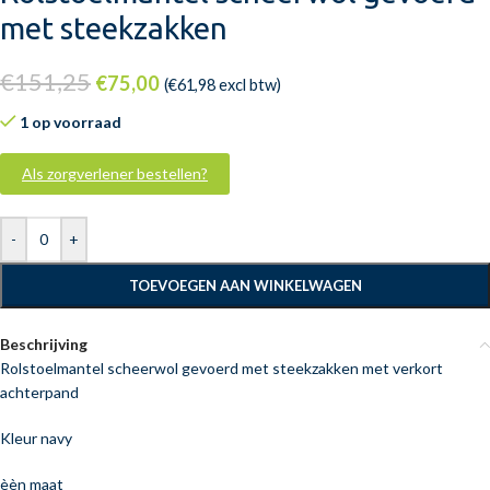
met steekzakken
€
151,25
€
75,00
(
€
61,98
excl btw)
1 op voorraad
Als zorgverlener bestellen?
-
+
TOEVOEGEN AAN WINKELWAGEN
Beschrijving
Rolstoelmantel scheerwol gevoerd met steekzakken met verkort
achterpand
Kleur navy
èèn maat