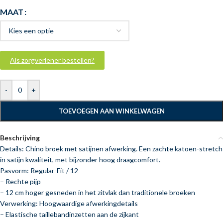
MAAT
Als zorgverlener bestellen?
-
+
TOEVOEGEN AAN WINKELWAGEN
Beschrijving
Details: Chino broek met satijnen afwerking. Een zachte katoen-stretch
in satijn kwaliteit, met bijzonder hoog draagcomfort.
Pasvorm: Regular-Fit / 12
– Rechte pijp
– 12 cm hoger gesneden in het zitvlak dan traditionele broeken
Verwerking: Hoogwaardige afwerkingdetails
– Elastische taillebandinzetten aan de zijkant