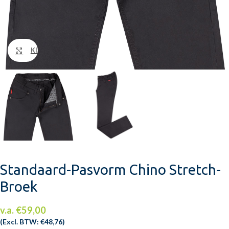
Klik om te vergroten
Standaard-Pasvorm Chino Stretch-
Broek
v.a.
€
59,00
(Excl. BTW:
€
48,76
)