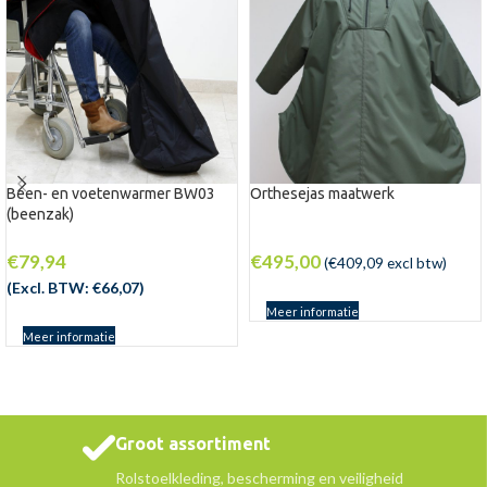
Been- en voetenwarmer BW03
Orthesejas maatwerk
(beenzak)
€
79,94
€
495,00
(
€
409,09
excl btw)
(Excl. BTW:
€
66,07
)
Meer informatie
Meer informatie
Groot assortiment
Rolstoelkleding, bescherming en veiligheid