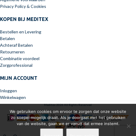
Privacy Policy & Cookies
KOPEN BIJ MEDITEX
Bestellen en Levering
Betalen
Achteraf Betalen
Retourneren
Combinatie voordeel
Zorgprofessional
MIJN ACCOUNT
Inloggen
Winkelwagen
Meditex 2026 All Rights Reserved.
We gebruiken cookies om ervoor te zorgen dat onze website
zo soepel mogelijk draait. Als je doorgaat met het gebruiken
van de website, gaan we er vanuit dat ermee instemt.