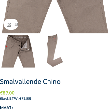
Klik om te vergroten
Smalvallende Chino
€
89,00
(Excl. BTW:
€
73,55
)
MAAT