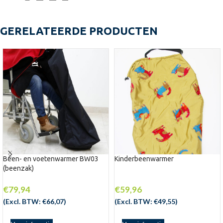
GERELATEERDE PRODUCTEN
Been- en voetenwarmer BW03
Kinderbeenwarmer
(beenzak)
€
79,94
€
59,96
(Excl. BTW:
€
66,07
)
(Excl. BTW:
€
49,55
)