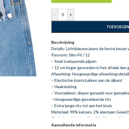
-
+
TOEVOEGEN
Beschrijving
Details: Lichtblauwe jeans de beste keuze 
Pasvorm: Slim-Fit / 12
– Smal toelopende pijpen
– 12 cm hoger gesneden in het zitvlak da
Afwerking: Hoogwaardige afwerkingsdetai
– Elastische inzetstukken aan de zijkant
– Haaksluiting
– Voorzakken: dieper genaaid voor gemakke
– Hoogwaardige geoxideerde rits
– Extra lange rits tot aan het kruis
Materiaal: 98% katoen, 2% elastaan Gewic
Onderhoudsinstructies: Machinewas binn
Aanvullende informatie