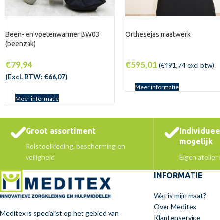
Been- en voetenwarmer BW03
Orthesejas maatwerk
(beenzak)
€
79,94
€
595,01
(
€
491,74
excl btw)
(Excl. BTW:
€
66,07
)
Meer informatie
Meer informatie
Groot assortiment
Individue
mogelijk
Rolstoelkleding, bescherming en
veiligheid
Eigen atelier
INFORMATIE
Wat is mijn maat?
Over Meditex
Meditex is specialist op het gebied van
Klantenservice