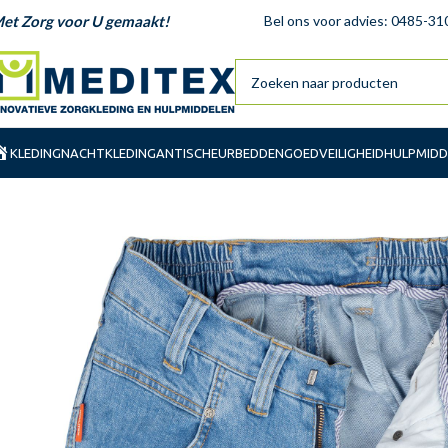
et Zorg voor U gemaakt!
Bel ons voor advies: 0485-31
KLEDING
NACHTKLEDING
ANTISCHEUR
BEDDENGOED
VEILIGHEID
HULPMIDD