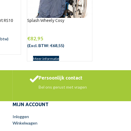
rt RS10
Splash Wheely Cosy
€
82,95
 btw)
(Excl. BTW:
€
68,55
)
Meer informatie
Persoonlijk contact
Bel ons gerust met vragen
MIJN ACCOUNT
Inloggen
Winkelwagen