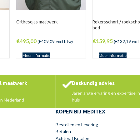
Orthesejas maatwerk
Rokersschort / rookscho
bed
€
495,00
€
159,95
(
€
409,09
excl btw)
(
€
132,19
excl
Meer informatie
Meer informatie
el maatwerk
Deskundig advies
Jarenlange ervaring en expertise in
 in Nederland
huis
KOPEN BIJ MEDITEX
Bestellen en Levering
Betalen
Achteraf Betalen