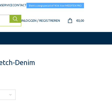
SERVICE
CONTACT
Bent u zorgspecialist? Klik hier MEDITEX PRO
INLOGGEN / REGISTREREN
€
0,00
retch-Denim