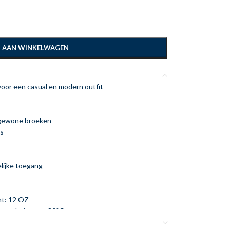
 AAN WINKELWAGEN
voor een casual en modern outfit
n gewone broeken
ls
lijke toegang
ht: 12 OZ
enstebuiten op 30°C