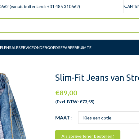
0662 (vanuit buitenland: +31 485 310662)
KLANTEN
ELEN
SALE
SERVICE
ONDERGOED
SEPAREERRUIMTE
Slim-Fit Jeans van St
€
89,00
(Excl. BTW:
€
73,55
)
MAAT
Als zorgverlener bestellen?