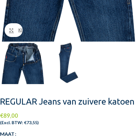
Klik om te vergroten
REGULAR Jeans van zuivere katoen
€
89,00
(Excl. BTW:
€
73,55
)
MAAT