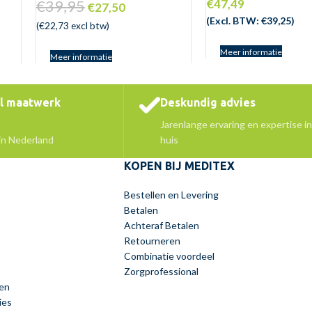
€
39,95
€
47,49
€
27,50
(Excl. BTW:
€
39,25
)
(
€
22,73
excl btw)
Meer informatie
Meer informatie
el maatwerk
Deskundig advies
Jarenlange ervaring en expertise in
 in Nederland
huis
KOPEN BIJ MEDITEX
Bestellen en Levering
Betalen
Achteraf Betalen
Retourneren
Combinatie voordeel
Zorgprofessional
en
ies