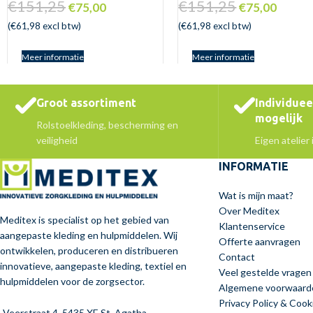
€
151,25
€
151,25
€
75,00
€
75,00
(
€
61,98
excl btw)
(
€
61,98
excl btw)
Meer informatie
Meer informatie
Groot assortiment
Individue
mogelijk
Rolstoelkleding, bescherming en
veiligheid
Eigen atelier
INFORMATIE
Wat is mijn maat?
Over Meditex
Meditex is specialist op het gebied van
Klantenservice
aangepaste kleding en hulpmiddelen. Wij
Offerte aanvragen
ontwikkelen, produceren en distribueren
Contact
innovatieve, aangepaste kleding, textiel en
Veel gestelde vragen
hulpmiddelen voor de zorgsector.
Algemene voorwaard
Privacy Policy & Cook
Veerstraat 4, 5435 XE St. Agatha