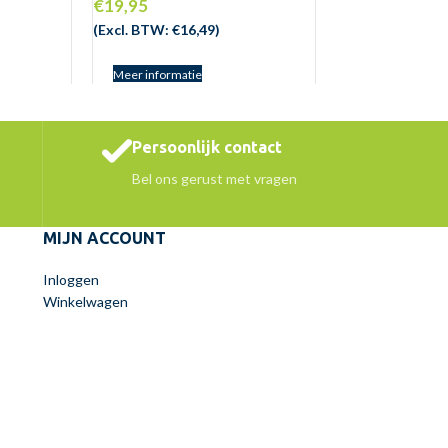
€
19,95
(Excl. BTW:
€
16,49
)
Meer informatie
Persoonlijk contact
Bel ons gerust met vragen
MIJN ACCOUNT
Inloggen
Winkelwagen