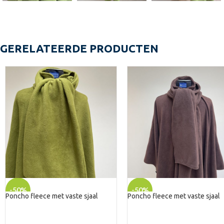
GERELATEERDE PRODUCTEN
-50%
-50%
Poncho fleece met vaste sjaal
Poncho fleece met vaste sjaal
UITV
UITV
ERKO
ERKO
CHT
CHT