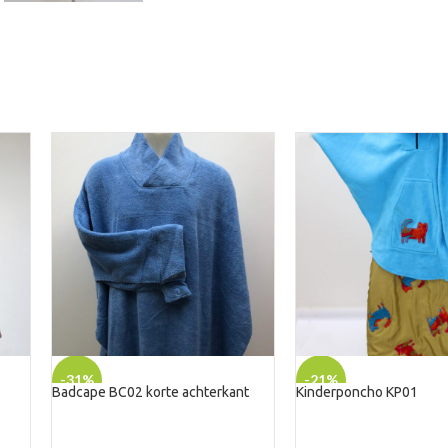
-31%
-21%
Badcape BC02 korte achterkant
Kinderponcho KP01