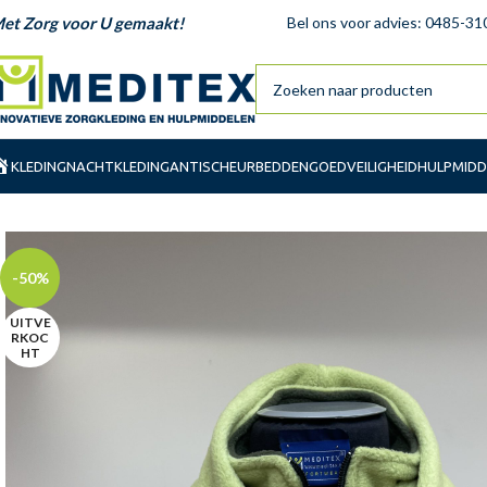
et Zorg voor U gemaakt!
Bel ons voor advies: 0485-31
KLEDING
NACHTKLEDING
ANTISCHEUR
BEDDENGOED
VEILIGHEID
HULPMIDD
-50%
UITVE
RKOC
HT