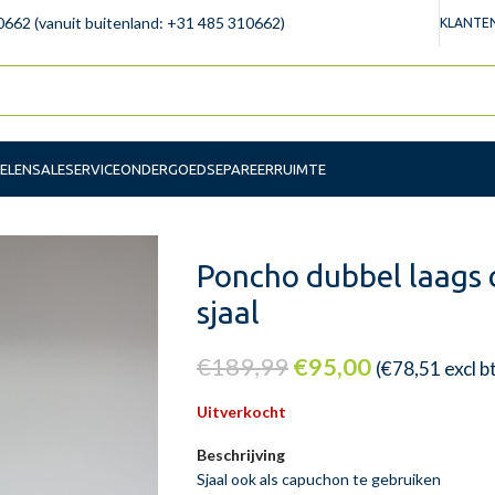
0662 (vanuit buitenland: +31 485 310662)
KLANTEN
ELEN
SALE
SERVICE
ONDERGOED
SEPAREERRUIMTE
Poncho dubbel laags 
sjaal
€
189,99
€
95,00
(
€
78,51
excl b
Uitverkocht
Beschrijving
Sjaal ook als capuchon te gebruiken