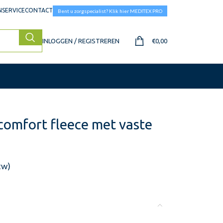
SERVICE
CONTACT
Bent u zorgspecialist? Klik hier MEDITEX PRO
INLOGGEN / REGISTREREN
€
0,00
comfort fleece met vaste
tw)