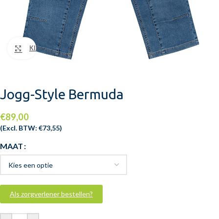
Klik om te vergroten
Jogg-Style Bermuda
€
89,00
(Excl. BTW:
€
73,55
)
MAAT
Als zorgverlener bestellen?