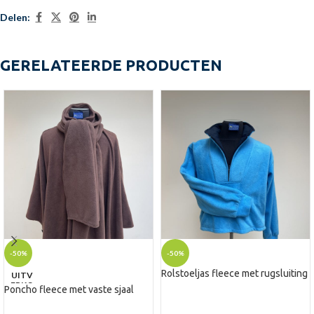
Delen:
GERELATEERDE PRODUCTEN
-50%
-50%
Rolstoeljas fleece met rugsluiting
UITV
ERKO
Poncho fleece met vaste sjaal
CHT