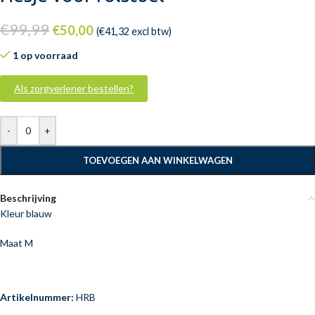
€
99,99
€
50,00
(
€
41,32
excl btw)
1 op voorraad
Als zorgverlener bestellen?
-
+
TOEVOEGEN AAN WINKELWAGEN
Beschrijving
Kleur blauw
Maat M
Artikelnummer:
HRB