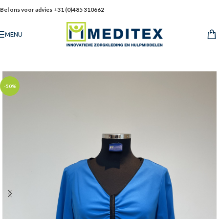
Bel ons voor advies +31 (0)485 310662
MENU
-50%