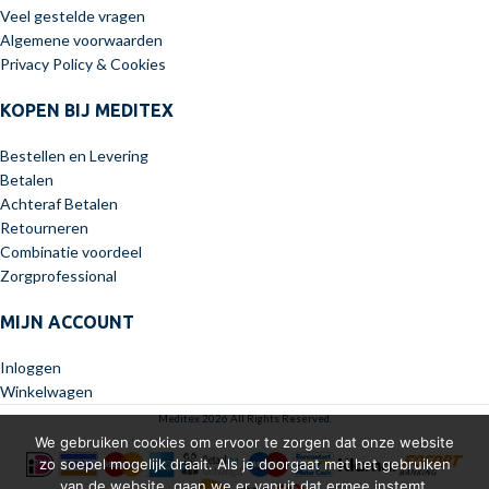
Veel gestelde vragen
Algemene voorwaarden
Privacy Policy & Cookies
KOPEN BIJ MEDITEX
Bestellen en Levering
Betalen
Achteraf Betalen
Retourneren
Combinatie voordeel
Zorgprofessional
MIJN ACCOUNT
Inloggen
Winkelwagen
Meditex 2026 All Rights Reserved.
We gebruiken cookies om ervoor te zorgen dat onze website
zo soepel mogelijk draait. Als je doorgaat met het gebruiken
van de website, gaan we er vanuit dat ermee instemt.