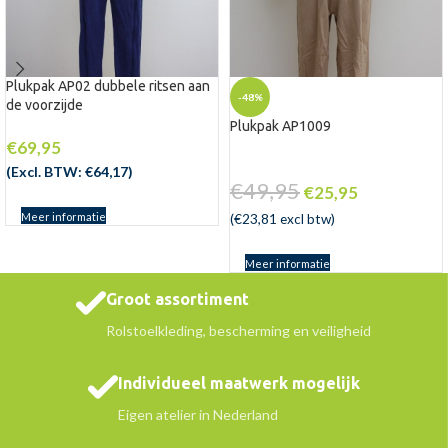
Plukpak AP02 dubbele ritsen aan
-48%
de voorzijde
Plukpak AP1009
€
69,95
(Excl. BTW:
€
64,17
)
€
49,95
€
25,95
Meer informatie
(
€
23,81
excl btw)
Meer informatie
Groot assortiment
Rolstoelkleding, bescherming en veiligheid
Individueel maatwerk mogelijk
Eigen atelier in Nederland