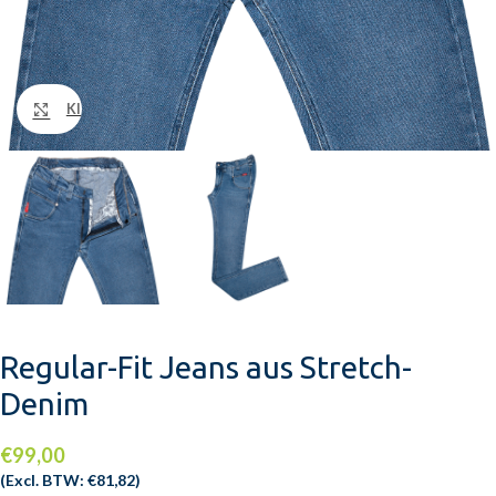
Klik om te vergroten
Regular-Fit Jeans aus Stretch-
Denim
€
99,00
(Excl. BTW:
€
81,82
)