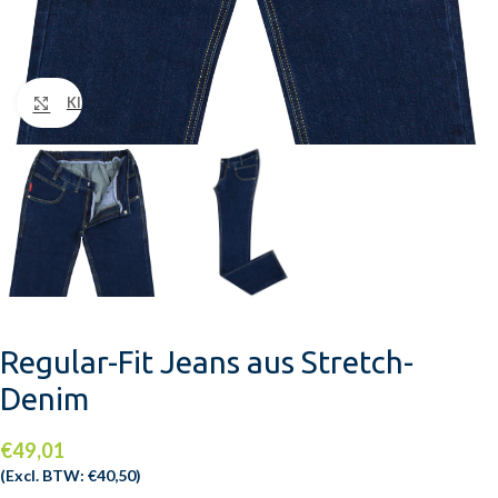
Klik om te vergroten
Regular-Fit Jeans aus Stretch-
Denim
€
49,01
(Excl. BTW:
€
40,50
)