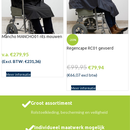
Mancho MANCHO01 rits mouwen
-20%
Regencape RC01 gevoerd
v.a.
€
279,95
(Excl. BTW:
€
231,36
)
€
99,95
€
79,94
Meer informatie
(
€
66,07
excl btw)
Meer informatie
Groot assortiment
Rolstoelkleding, bescherming en veiligheid
Individueel maatwerk mogelijk