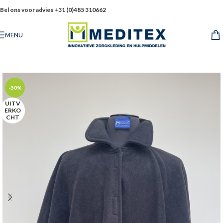
Bel ons voor advies +31 (0)485 310662
MENU
-50%
UITV
ERKO
CHT