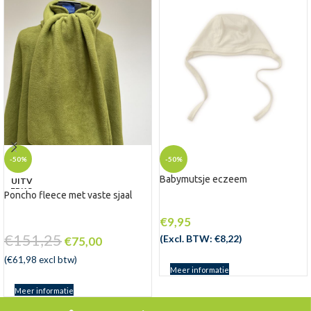
-50%
-50%
Babymutsje eczeem
UITV
ERKO
Poncho fleece met vaste sjaal
CHT
€
9,95
€
151,25
(Excl. BTW:
€
8,22
)
€
75,00
(
€
61,98
excl btw)
Meer informatie
Meer informatie