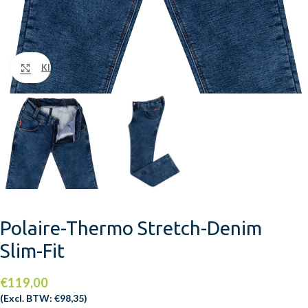
Klik om te vergroten
Polaire-Thermo Stretch-Denim
Slim-Fit
€
119,00
(Excl. BTW:
€
98,35
)