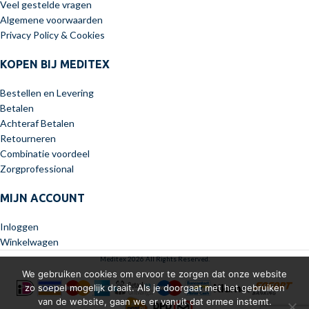
Veel gestelde vragen
Algemene voorwaarden
Privacy Policy & Cookies
KOPEN BIJ MEDITEX
Bestellen en Levering
Betalen
Achteraf Betalen
Retourneren
Combinatie voordeel
Zorgprofessional
MIJN ACCOUNT
Inloggen
Winkelwagen
Meditex 2026 All Rights Reserved.
We gebruiken cookies om ervoor te zorgen dat onze website
zo soepel mogelijk draait. Als je doorgaat met het gebruiken
van de website, gaan we er vanuit dat ermee instemt.