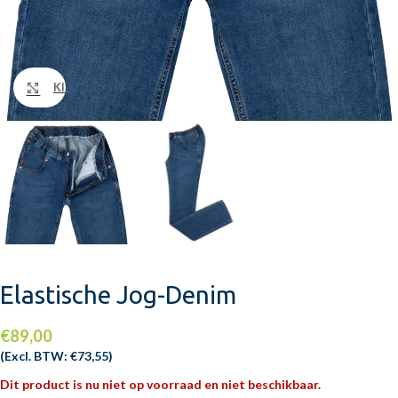
Klik om te vergroten
Elastische Jog-Denim
€
89,00
(Excl. BTW:
€
73,55
)
Dit product is nu niet op voorraad en niet beschikbaar.