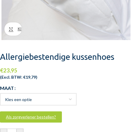
Klik om te vergroten
Allergiebestendige kussenhoes
€
23,95
(Excl. BTW:
€
19,79
)
MAAT
Als zorgverlener bestellen?