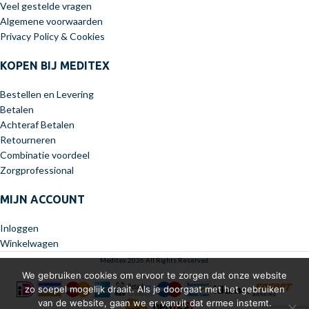
Veel gestelde vragen
Algemene voorwaarden
Privacy Policy & Cookies
KOPEN BIJ MEDITEX
Bestellen en Levering
Betalen
Achteraf Betalen
Retourneren
Combinatie voordeel
Zorgprofessional
MIJN ACCOUNT
Inloggen
Winkelwagen
Meditex 2026 All Rights Reserved.
We gebruiken cookies om ervoor te zorgen dat onze website
zo soepel mogelijk draait. Als je doorgaat met het gebruiken
van de website, gaan we er vanuit dat ermee instemt.