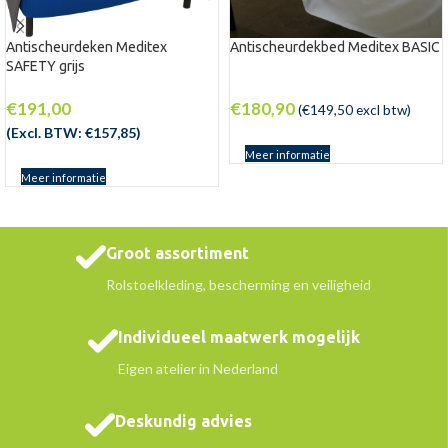
Antischeurdeken Meditex
Antischeurdekbed Meditex BASIC
SAFETY grijs
€
191,00
€
180,90
(
€
149,50
excl btw)
(Excl. BTW:
€
157,85
)
Meer informatie
Meer informatie
Groot assortiment
Rolstoelkleding, bescherming en veiligheid
Individueel maatwerk mogelijk
Eigen atelier in Nederland
Deskundig advies