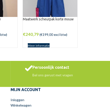
4
Maatwerk scheurpak korte mouw
€
240,79
 btw)
(
€
199,00
excl btw)
Meer informatie
Persoonlijk contact
Bel ons gerust met vragen
MIJN ACCOUNT
Inloggen
Winkelwagen