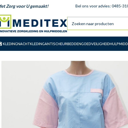
et Zorg voor U gemaakt!
Bel ons voor advies: 0485-31
KLEDING
NACHTKLEDING
ANTISCHEUR
BEDDENGOED
VEILIGHEID
HULPMIDD