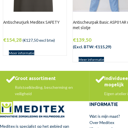
Antischeurjurk Meditex SAFETY
Antischeurpak Basic ASP01AR r
met slotje
€
154,28
€
139,50
(
€
127,50
excl btw)
(Excl. BTW:
€
115,29
)
Meer informatie
Meer informatie
Groot assortiment
Individue
mogelijk
Rolstoelkleding, bescherming en
veiligheid
Eigen atelier
INFORMATIE
Wat is mijn maat?
Over Meditex
Meditex is specialist op het gebied van