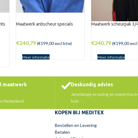
its
Maatwerk antischeur specials
Maatwerk scheurpak 3/
€
240,79
€
240,79
(
€
199,00
excl btw)
(
€
199,00
excl
Meer informatie
Meer informatie
el maatwerk
Deskundig advies
Jarenlange ervaring en expertise in
 in Nederland
huis
KOPEN BIJ MEDITEX
Bestellen en Levering
Betalen