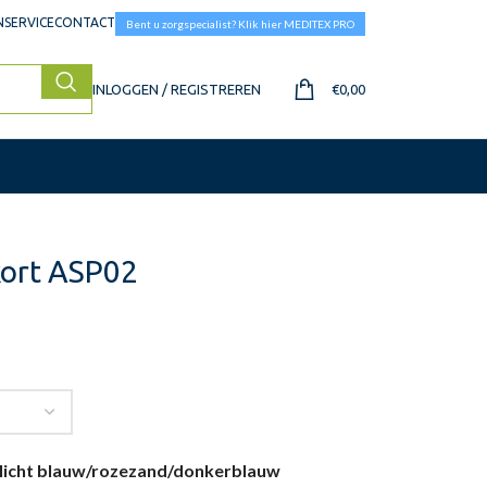
SERVICE
CONTACT
Bent u zorgspecialist? Klik hier MEDITEX PRO
INLOGGEN / REGISTREREN
€
0,00
kort ASP02
licht blauw/roze
zand/donkerblauw