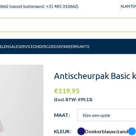
0662 (vanuit buitenland: +31 485 310662)
KLANTEN
ELEN
SALE
SERVICE
ONDERGOED
SEPAREERRUIMTE
Antischeurpak Basic 
€
119,95
(Excl. BTW:
€
99,13
)
MAAT
Donkerblauw/zand
KLEUR