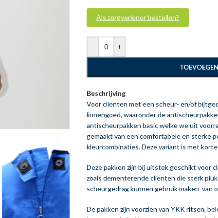
Als zorgverlener bestellen?
-
+
TOEVOEGEN
Beschrijving
Voor cliënten met een scheur- en/of bijtge
linnengoed, waaronder de antischeurpakken
antischeurpakken basic welke we uit voorr
gemaakt van een comfortabele en sterke po
kleurcombinaties. Deze variant is met kort
Deze pakken zijn bij uitstek geschikt voor c
zoals dementerende cliënten die sterk plu
scheurgedrag kunnen gebruik maken van o
De pakken zijn voorzien van YKK ritsen, bele