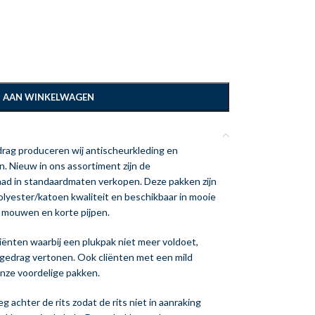
 AAN WINKELWAGEN
drag produceren wij antischeurkleding en
. Nieuw in ons assortiment zijn de
aad in standaardmaten verkopen. Deze pakken zijn
lyester/katoen kwaliteit en beschikbaar in mooie
e mouwen en korte pijpen.
liënten waarbij een plukpak niet meer voldoet,
kgedrag vertonen. Ook cliënten met een mild
nze voordelige pakken.
g achter de rits zodat de rits niet in aanraking