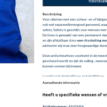
TOEVOEGEN
Beschrijving
Voor cliënten met een scheur- en of bijtg
ook wel separeerlinnengoed genoemd, waa
safety. Safety is geschikt voor mensen me
De hoes is gemaakt van een permanent vlam
en zijn afsluitbaar d.m.v
een ritssluiting me
adviseren wij onze zeer hoogwaardige dyne
Deze antischeurhoes voorkomt in de meest
gescheurd wordt en dat de vulling , meestal
kunnen vormen bij inname.
Leverbaar in donkerblauw en kobaltblauw.
Afmeting: 140 x 200 cm
Aanvullende informatie
Voor grotere afnames of maatwerk, kunt u e
Levering uit voorraad, anders binnen 4 we
Heeft u specifieke wensen of v
Wasbaar op 60 graden
Door onze efficiënte productie en zeer gr
Artikelnummer:
ASVDHSA