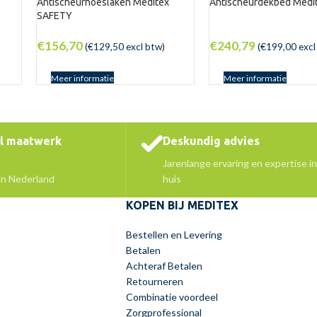
Antischeurhoeslaken Meditex
Antischeurdekbed Medi
SAFETY
€
156,70
€
240,79
(
€
129,50
excl btw)
(
€
199,00
excl
Meer informatie
Meer informatie
el maatwerk
Deskundig advies
Jarenlange ervaring en expertise in
 in Nederland
huis
KOPEN BIJ MEDITEX
Bestellen en Levering
Betalen
Achteraf Betalen
Retourneren
Combinatie voordeel
Zorgprofessional