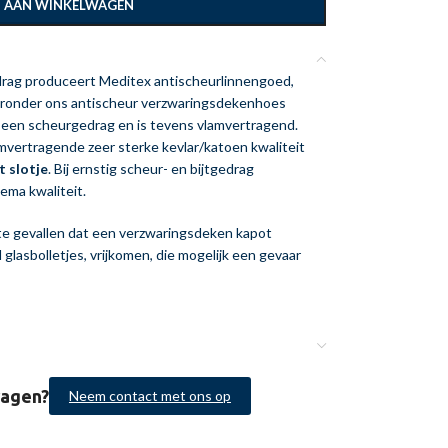
 AAN WINKELWAGEN
edrag produceert Meditex antischeurlinnengoed,
ronder ons antischeur verzwaringsdekenhoes
t een scheurgedrag en is tevens vlamvertragend.
vertragende zeer sterke kevlar/katoen kwaliteit
t slotje
. Bij ernstig scheur- en bijtgedrag
ema kwaliteit.
e gevallen dat een verzwaringsdeken kapot
 glasbolletjes, vrijkomen, die mogelijk een gevaar
en geheel vrijblijvende offerte aanvragen.
ken
ragen?
Neem contact met ons op
ote knowhow, biedt Meditex u een
optimale