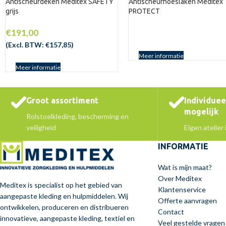
Antischeurdeken Meditex SAFETY
Antischeurhoeslaken Meditex
grijs
PROTECT
€
191,00
(Excl. BTW:
€
157,85
)
Meer informatie
Meer informatie
Groot assortiment
Individue
mogelijk
Rolstoelkleding, bescherming en
veiligheid
Eigen atelier
INFORMATIE
Wat is mijn maat?
Over Meditex
Meditex is specialist op het gebied van
Klantenservice
aangepaste kleding en hulpmiddelen. Wij
Offerte aanvragen
ontwikkelen, produceren en distribueren
Contact
innovatieve, aangepaste kleding, textiel en
Veel gestelde vragen