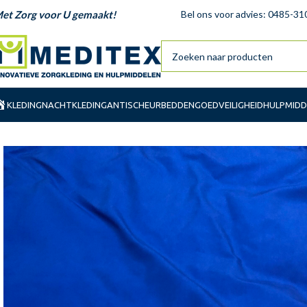
et Zorg voor U gemaakt!
Bel ons voor advies: 0485-31
KLEDING
NACHTKLEDING
ANTISCHEUR
BEDDENGOED
VEILIGHEID
HULPMIDD