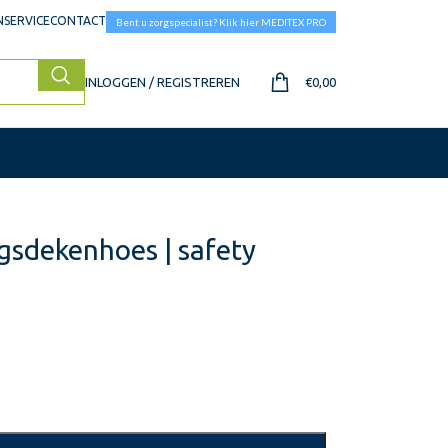
SERVICE
CONTACT
Bent u zorgspecialist? Klik hier MEDITEX PRO
INLOGGEN / REGISTREREN
€
0,00
gsdekenhoes | safety