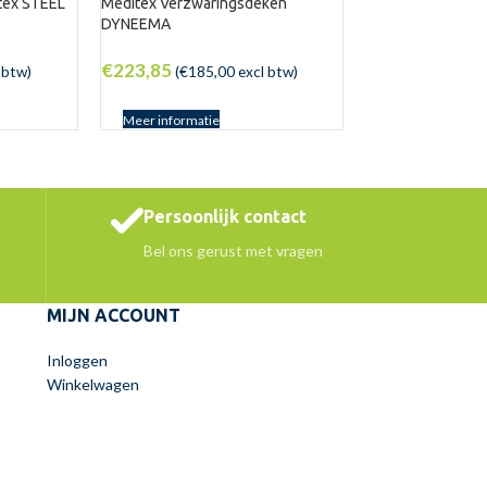
tex STEEL
Meditex Verzwaringsdeken
DYNEEMA
€
223,85
 btw)
(
€
185,00
excl btw)
Meer informatie
Persoonlijk contact
Bel ons gerust met vragen
MIJN ACCOUNT
Inloggen
Winkelwagen