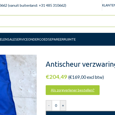
0662 (vanuit buitenland: +31 485 310662)
KLANTEN
ELEN
SALE
SERVICE
ONDERGOED
SEPAREERRUIMTE
Antischeur verzwarin
€
204,49
(
€
169,00
excl btw)
Als zorgverlener bestellen?
-
+